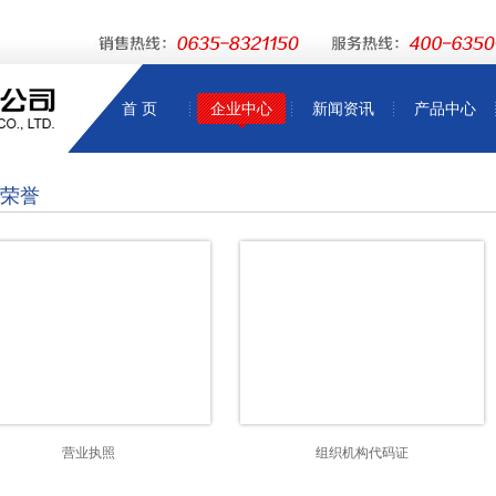
首 页
企业中心
新闻资讯
产品中心
荣誉
营业执照
组织机构代码证