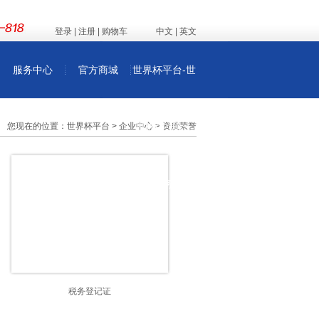
登录
|
注册
|
购物车
中文
|
英文
服务中心
官方商城
世界杯平台-世
您现在的位置：
世界杯平台
>
企业中心
界杯(中国)一
>
资质荣誉
站式服务平台
税务登记证