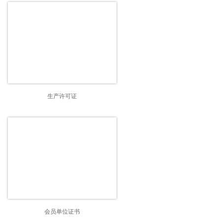
生产许可证
会员单位证书