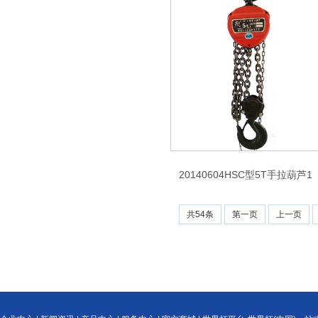
20140604HSC型5T手拉葫芦1
共54条
第一页
上一页