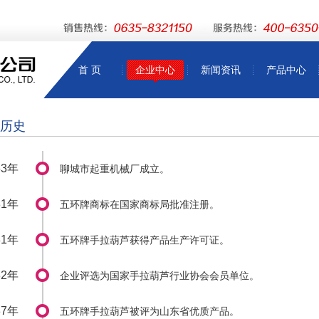
首 页
企业中心
新闻资讯
产品中心
历史
63年
聊城市起重机械厂成立。
81年
五环牌商标在国家商标局批准注册。
81年
五环牌手拉葫芦获得产品生产许可证。
82年
企业评选为国家手拉葫芦行业协会会员单位。
87年
五环牌手拉葫芦被评为山东省优质产品。