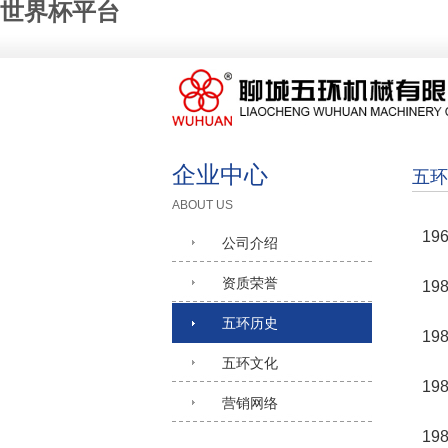
世界杯平台
企业中心
五环
ABOUT US
19
公司介绍
资质荣誉
19
五环历史
19
五环文化
19
营销网络
19