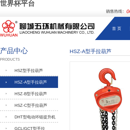
世界杯平台
首 页
产品中心
HSZ-A型手拉葫芦
PRODUCTS
HSZ型手拉葫芦
HSZ-A型手拉葫芦
HSZ-B型手拉葫芦
HSZ-C型手拉葫芦
DHT型电动环链提升机
GCL/GCT型手拉