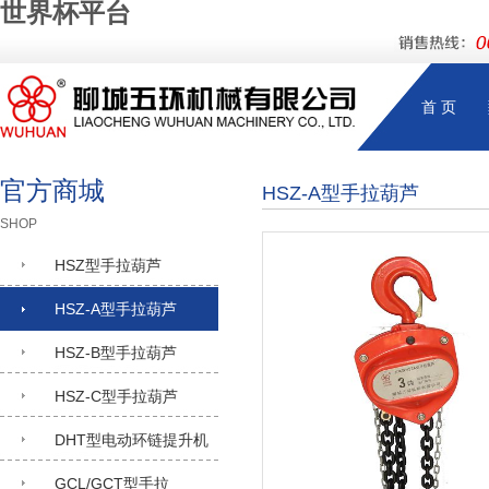
世界杯平台
首 页
官方商城
HSZ-A型手拉葫芦
SHOP
HSZ型手拉葫芦
HSZ-A型手拉葫芦
HSZ-B型手拉葫芦
HSZ-C型手拉葫芦
DHT型电动环链提升机
GCL/GCT型手拉