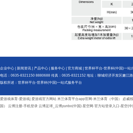
企业中心
|
新闻资讯
|
产品中心
|
服务中心
|
官方商城
|
世界杯平台-世界杯(中国)一站
电话：0635-8321150 8880688 传真：0635-8321152 地址：聊城经济开发区嫩江
版权所述：世界杯平台-世界杯(中国)一站式服务平台
爱游戏体育-爱游戏| 爱游戏官方网站
米兰体育平台app官网-米兰体育（中国）
必威线
国）
云博注册-手机登录
云博足球_云博yunbo(中国)
星空网·官方站登录入口-星空(中