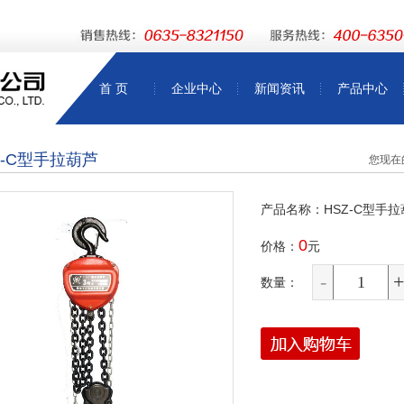
首 页
企业中心
新闻资讯
产品中心
Z-C型手拉葫芦
您现在
产品名称：HSZ-C型手
0
价格：
元
-
+
数量：