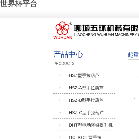
世界杯平台
产品中心
起重
PRODUCTS
HSZ型手拉葫芦
HSZ-A型手拉葫芦
HSZ-B型手拉葫芦
HSZ-C型手拉葫芦
DHT型电动环链提升机
GCL/GCT型手拉