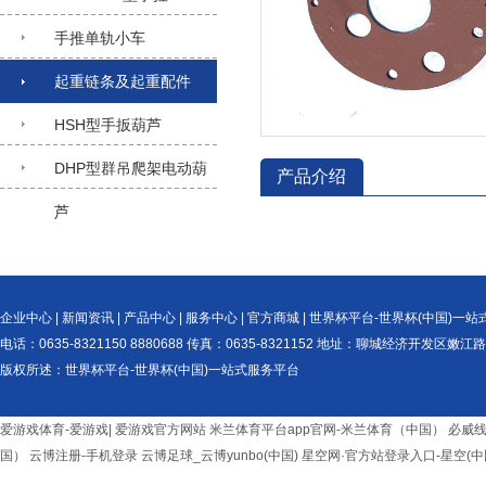
手推单轨小车
起重链条及起重配件
HSH型手扳葫芦
DHP型群吊爬架电动葫
产品介绍
芦
企业中心
|
新闻资讯
|
产品中心
|
服务中心
|
官方商城
|
世界杯平台-世界杯(中国)一站
电话：0635-8321150 8880688 传真：0635-8321152 地址：聊城经济开发区嫩江
版权所述：世界杯平台-世界杯(中国)一站式服务平台
爱游戏体育-爱游戏| 爱游戏官方网站
米兰体育平台app官网-米兰体育（中国）
必威线
国）
云博注册-手机登录
云博足球_云博yunbo(中国)
星空网·官方站登录入口-星空(中