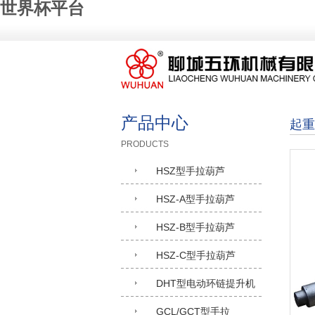
世界杯平台
产品中心
起重
PRODUCTS
HSZ型手拉葫芦
HSZ-A型手拉葫芦
HSZ-B型手拉葫芦
HSZ-C型手拉葫芦
DHT型电动环链提升机
GCL/GCT型手拉