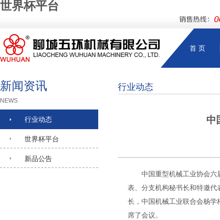
世界杯平台
首 页
新闻资讯
行业动态
NEWS
中
行业动态
世界杯平台
新品公告
中国重型机械工业协会六届四
表、分支机构秘书长和特邀代表
长，中国机械工业联合会杨学
席了会议。